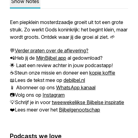
Show Notes
Een piepklein mosterdzaadje groeit uit tot een grote
struik. Zo werkt Gods koninkrijk: het begint klein, maar
wordt groots. Ontdek waar jij die groei al ziet. 🌱
💬
Verder praten over de aflevering?
📲Heb jij de
MijnBijbel app
al gedownload?
🌟 Laat een review achter in jouw podcastapp!
☕Steun onze missie en doneer een
kopje koffie
📖Lees de tekst mee op
debijbel.nl
📱 Abonneer op ons
WhatsApp kanaal
📷Volg ons op
Instagram
💡Schrijf je in voor
tweewekelijkse Bijbelse inspiratie
❤️Lees meer over het
Bijbelgenootschap
Podcasts we love