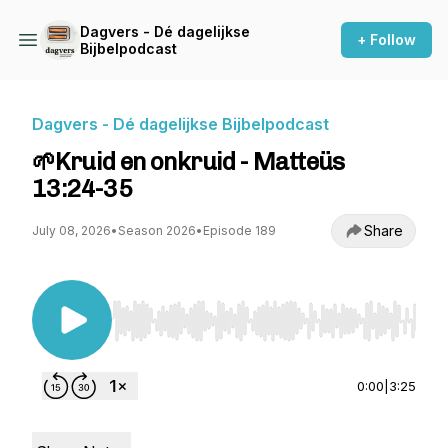
Dagvers - Dé dagelijkse
+ Follow
Bijbelpodcast
Dagvers - Dé dagelijkse Bijbelpodcast
🌱Kruid en onkruid - Matteüs
13:24-35
Share
July 08, 2026
•
Season 2026
•
Episode 189
Use Left/Right to seek, Home/End to jump to st
0:00
|
3:25