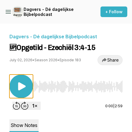
Dagvers - Dé dagelijkse
+ Follow
Bijbelpodcast
Dagvers - Dé dagelijkse Bijbelpodcast
🆙Opgetild - Ezechiël 3:4-15
Share
July 02, 2026
•
Season 2026
•
Episode 183
Use Left/Right to seek, Home/End to jump to st
0:00
|
2:59
Show Notes