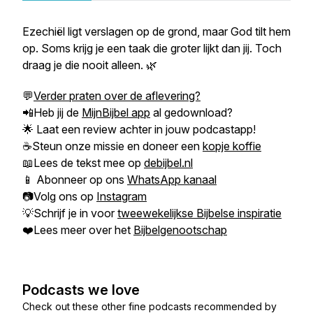
Ezechiël ligt verslagen op de grond, maar God tilt hem
op. Soms krijg je een taak die groter lijkt dan jij. Toch
draag je die nooit alleen. 🌿
💬
Verder praten over de aflevering?
📲Heb jij de
MijnBijbel app
al gedownload?
🌟 Laat een review achter in jouw podcastapp!
☕Steun onze missie en doneer een
kopje koffie
📖Lees de tekst mee op
debijbel.nl
📱 Abonneer op ons
WhatsApp kanaal
📷Volg ons op
Instagram
💡Schrijf je in voor
tweewekelijkse Bijbelse inspiratie
❤️Lees meer over het
Bijbelgenootschap
Podcasts we love
Check out these other fine podcasts recommended by