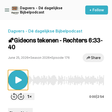
Dagvers - Dé dagelijkse
+ Follow
Bijbelpodcast
Dagvers - Dé dagelijkse Bijbelpodcast
🌠Gideons tekenen - Rechters 6:33-
40
Share
June 25, 2026
•
Season 2026
•
Episode 176
Use Left/Right to seek, Home/End to jump to st
0:00
|
2:54