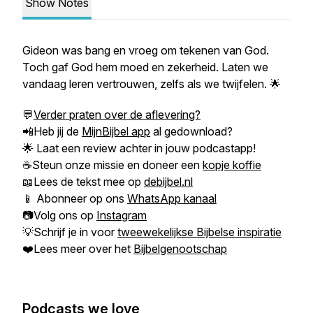
Show Notes
Gideon was bang en vroeg om tekenen van God.
Toch gaf God hem moed en zekerheid. Laten we
vandaag leren vertrouwen, zelfs als we twijfelen. 🌟
💬
Verder praten over de aflevering?
📲Heb jij de
MijnBijbel app
al gedownload?
🌟 Laat een review achter in jouw podcastapp!
☕Steun onze missie en doneer een
kopje koffie
📖Lees de tekst mee op
debijbel.nl
📱 Abonneer op ons
WhatsApp kanaal
📷Volg ons op
Instagram
💡Schrijf je in voor
tweewekelijkse Bijbelse inspiratie
❤️Lees meer over het
Bijbelgenootschap
Podcasts we love