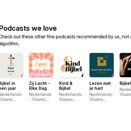
Podcasts we love
Check out these other fine podcasts recommended by us, not 
algorithm.
Bijbel in
Zij Lacht -
Kind &
Lezen met
Bijbe
een jaar
Elke Dag
Bijbel
je hart
Neder
Nederlands-
Nederlands
Nederlands-
Nederlands-
Vlaam
Vlaams
- Vlaams
Vlaams
Vlaams
Bijbe
Bijbelgenootschap
Bijbelgenootschap
Bijbelgenootschap
Bijbelgenootschap