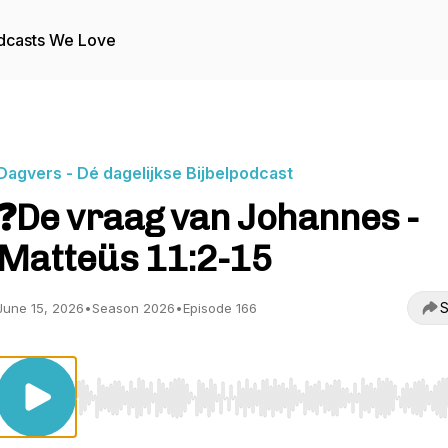
dcasts We Love
Dagvers - Dé dagelijkse Bijbelpodcast
❓De vraag van Johannes -
Matteüs 11:2-15
S
June 15, 2026
•
Season 2026
•
Episode 166
Use Left/Right to seek, Home/End to jump to start o