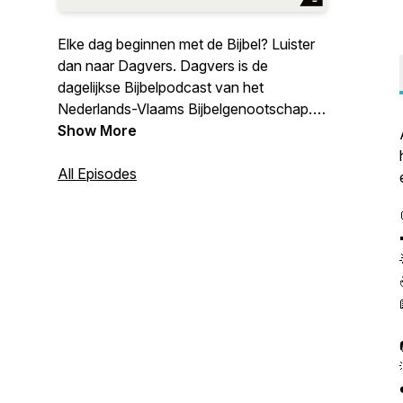
Elke dag beginnen met de Bijbel? Luister
dan naar Dagvers. Dagvers is de
dagelijkse Bijbelpodcast van het
Nederlands-Vlaams Bijbelgenootschap.
Krijg Bijbelse inspiratie en een vraag of
Show More
opdracht om over na te denken. Zo komt
de Bijbel echt dichtbij!
All Episodes