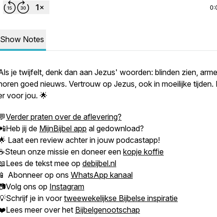
0:
Show Notes
Als je twijfelt, denk dan aan Jezus' woorden: blinden zien, arm
horen goed nieuws. Vertrouw op Jezus, ook in moeilijke tijden. H
er voor jou. 🌟
💬
Verder praten over de aflevering?
📲Heb jij de
MijnBijbel app
al gedownload?
🌟 Laat een review achter in jouw podcastapp!
☕Steun onze missie en doneer een
kopje koffie
📖Lees de tekst mee op
debijbel.nl
📱 Abonneer op ons
WhatsApp kanaal
📷Volg ons op
Instagram
💡Schrijf je in voor
tweewekelijkse Bijbelse inspiratie
❤️Lees meer over het
Bijbelgenootschap