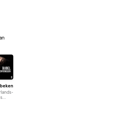
an
lbekentenissen
lands-
s
lgenootschap