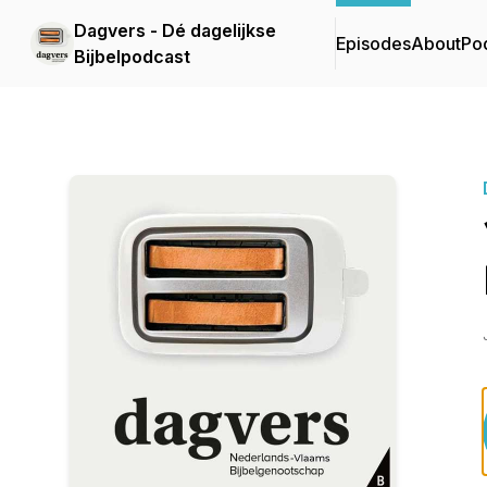
Dagvers - Dé dagelijkse
Episodes
About
Po
Bijbelpodcast