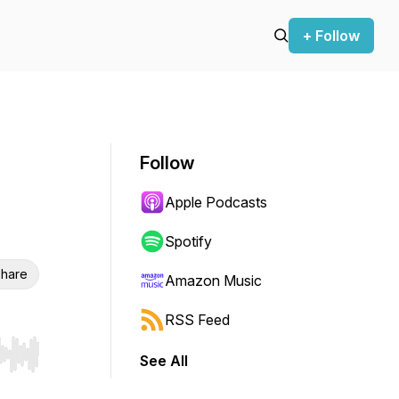
+ Follow
Follow
Apple Podcasts
Spotify
hare
Amazon Music
RSS Feed
See All
r end. Hold shift to jump forward or backward.