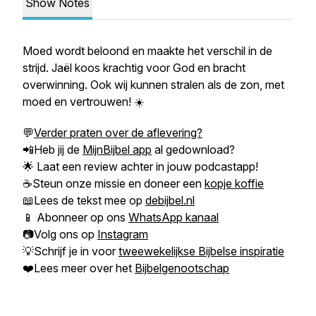
Show Notes
Moed wordt beloond en maakte het verschil in de
strijd. Jaël koos krachtig voor God en bracht
overwinning. Ook wij kunnen stralen als de zon, met
moed en vertrouwen! ☀️
💬
Verder praten over de aflevering?
📲Heb jij de
MijnBijbel app
al gedownload?
🌟 Laat een review achter in jouw podcastapp!
☕Steun onze missie en doneer een
kopje koffie
📖Lees de tekst mee op
debijbel.nl
📱 Abonneer op ons
WhatsApp kanaal
📷Volg ons op
Instagram
💡Schrijf je in voor
tweewekelijkse Bijbelse inspiratie
❤️Lees meer over het
Bijbelgenootschap