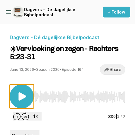
Dagvers - Dé dagelijkse
+ Follow
Bijbelpodcast
Dagvers - Dé dagelijkse Bijbelpodcast
☀️Vervloeking en zegen - Rechters
5:23-31
Share
June 13, 2026
•
Season 2026
•
Episode 164
Use Left/Right to seek, Home/End to jump to st
0:00
|
2:47