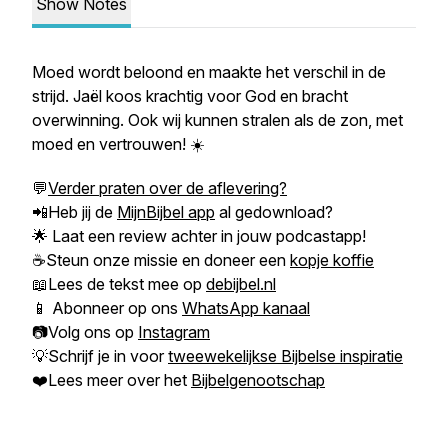
Show Notes
Moed wordt beloond en maakte het verschil in de
strijd. Jaël koos krachtig voor God en bracht
overwinning. Ook wij kunnen stralen als de zon, met
moed en vertrouwen! ☀️
💬
Verder praten over de aflevering?
📲Heb jij de
MijnBijbel app
al gedownload?
🌟 Laat een review achter in jouw podcastapp!
☕Steun onze missie en doneer een
kopje koffie
📖Lees de tekst mee op
debijbel.nl
📱 Abonneer op ons
WhatsApp kanaal
📷Volg ons op
Instagram
💡Schrijf je in voor
tweewekelijkse Bijbelse inspiratie
❤️Lees meer over het
Bijbelgenootschap