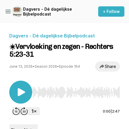
Dagvers - Dé dagelijkse
+ Follow
Bijbelpodcast
Dagvers - Dé dagelijkse Bijbelpodcast
☀️Vervloeking en zegen - Rechters
5:23-31
Share
June 13, 2026
•
Season 2026
•
Episode 164
Use Left/Right to seek, Home/End to jump to st
0:00
|
2:47