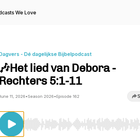
dcasts We Love
Dagvers - Dé dagelijkse Bijbelpodcast
🎶Het lied van Debora -
Rechters 5:1-11
S
June 11, 2026
•
Season 2026
•
Episode 162
Use Left/Right to seek, Home/End to jump to start o