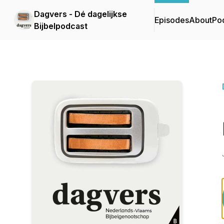
Dagvers - Dé dagelijkse
Episodes
About
Po
Bijbelpodcast