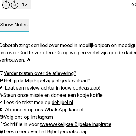
0:
Show Notes
Deborah zingt een lied over moed in moeilijke tijden en moedig
om over God te vertellen. Ga op weg en vertel zijn goede dade
vertrouwen. 🌟
💬
Verder praten over de aflevering?
📲Heb jij de
MijnBijbel app
al gedownload?
🌟 Laat een review achter in jouw podcastapp!
☕Steun onze missie en doneer een
kopje koffie
📖Lees de tekst mee op
debijbel.nl
📱 Abonneer op ons
WhatsApp kanaal
📷Volg ons op
Instagram
💡Schrijf je in voor
tweewekelijkse Bijbelse inspiratie
❤️Lees meer over het
Bijbelgenootschap