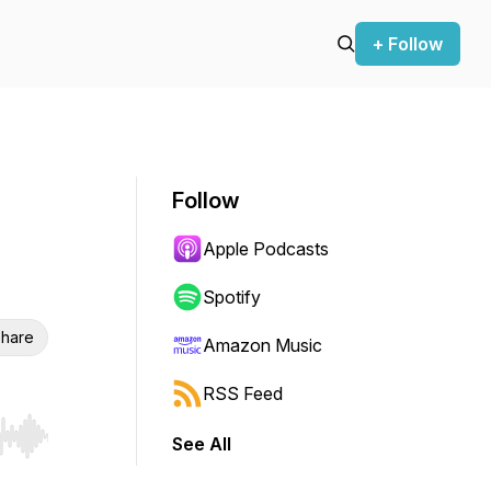
+ Follow
Follow
Apple Podcasts
Spotify
hare
Amazon Music
RSS Feed
See All
r end. Hold shift to jump forward or backward.