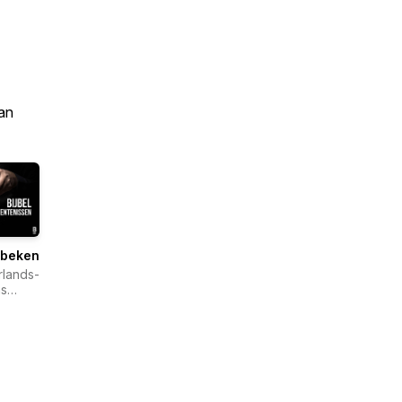
an
lbekentenissen
lands-
s
lgenootschap