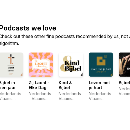
Podcasts we love
Check out these other fine podcasts recommended by us, not 
algorithm.
Bijbel in
Zij Lacht -
Kind &
Lezen met
Bijbe
een jaar
Elke Dag
Bijbel
je hart
Neder
Nederlands-
Nederlands
Nederlands-
Nederlands-
Vlaam
Vlaams
- Vlaams
Vlaams
Vlaams
Bijbe
Bijbelgenootschap
Bijbelgenootschap
Bijbelgenootschap
Bijbelgenootschap