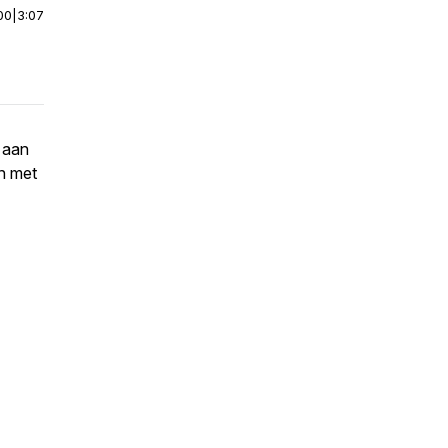
00
|
3:07
t aan
n met