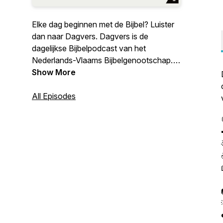
Elke dag beginnen met de Bijbel? Luister
dan naar Dagvers. Dagvers is de
dagelijkse Bijbelpodcast van het
Nederlands-Vlaams Bijbelgenootschap.
Krijg Bijbelse inspiratie en een vraag of
Show More
opdracht om over na te denken. Zo komt
de Bijbel echt dichtbij!
All Episodes