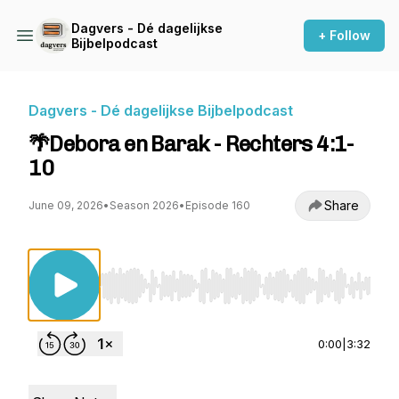
Dagvers - Dé dagelijkse
+ Follow
Bijbelpodcast
Dagvers - Dé dagelijkse Bijbelpodcast
🌴Debora en Barak - Rechters 4:1-
10
Share
June 09, 2026
•
Season 2026
•
Episode 160
Use Left/Right to seek, Home/End to jump to st
0:00
|
3:32