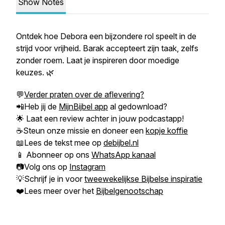
Show Notes
Ontdek hoe Debora een bijzondere rol speelt in de
strijd voor vrijheid. Barak accepteert zijn taak, zelfs
zonder roem. Laat je inspireren door moedige
keuzes. 🌿
💬
Verder praten over de aflevering?
📲Heb jij de
MijnBijbel app
al gedownload?
🌟 Laat een review achter in jouw podcastapp!
☕Steun onze missie en doneer een
kopje koffie
📖Lees de tekst mee op
debijbel.nl
📱 Abonneer op ons
WhatsApp kanaal
📷Volg ons op
Instagram
💡Schrijf je in voor
tweewekelijkse Bijbelse inspiratie
❤️Lees meer over het
Bijbelgenootschap