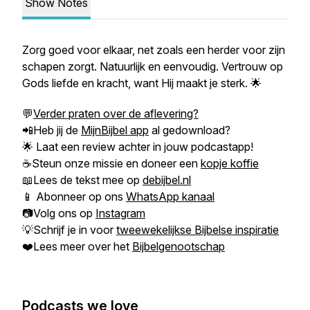
Show Notes
Zorg goed voor elkaar, net zoals een herder voor zijn
schapen zorgt. Natuurlijk en eenvoudig. Vertrouw op
Gods liefde en kracht, want Hij maakt je sterk. 🌟
💬
Verder praten over de aflevering?
📲Heb jij de
MijnBijbel app
al gedownload?
🌟 Laat een review achter in jouw podcastapp!
☕Steun onze missie en doneer een
kopje koffie
📖Lees de tekst mee op
debijbel.nl
📱 Abonneer op ons
WhatsApp kanaal
📷Volg ons op
Instagram
💡Schrijf je in voor
tweewekelijkse Bijbelse inspiratie
❤️Lees meer over het
Bijbelgenootschap
Podcasts we love