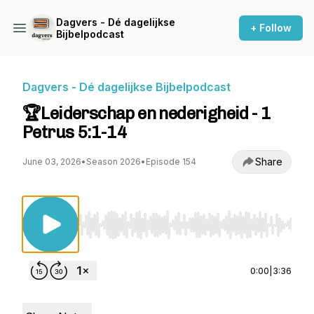
Dagvers - Dé dagelijkse
+ Follow
Bijbelpodcast
Dagvers - Dé dagelijkse Bijbelpodcast
🏆Leiderschap en nederigheid - 1
Petrus 5:1-14
Share
June 03, 2026
•
Season 2026
•
Episode 154
Use Left/Right to seek, Home/End to jump to st
0:00
|
3:36