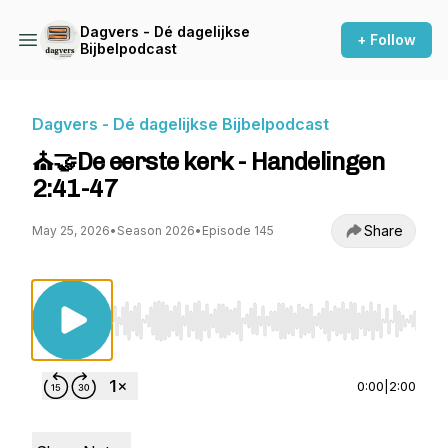
Dagvers - Dé dagelijkse
+ Follow
Bijbelpodcast
Dagvers - Dé dagelijkse Bijbelpodcast
⛪️🤝De eerste kerk - Handelingen
2:41-47
Share
May 25, 2026
•
Season 2026
•
Episode 145
Use Left/Right to seek, Home/End to jump to st
0:00
|
2:00