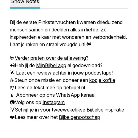
Show Notes
Bij de eerste Pinkstervruchten kwamen drieduizend
mensen samen en deelden alles in liefde. Ze
inspireerden elkaar met wonderen en verbondenheid.
Laat je raken en straal vreugde uit! 🌟
💬
Verder praten over de aflevering?
📲Heb jij de
MijnBijbel app
al gedownload?
🌟 Laat een review achter in jouw podcastapp!
☕Steun onze missie en doneer een
kopje koffie
📖Lees de tekst mee op
debijbel.nl
📱 Abonneer op ons
WhatsApp kanaal
📷Volg ons op
Instagram
💡Schrijf je in voor
tweewekelijkse Bijbelse inspiratie
❤️Lees meer over het
Bijbelgenootschap