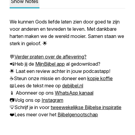
Show Notes
We kunnen Gods liefde laten zien door goed te zijn
voor anderen en tevreden te leven. Met dankbare
harten maken we de wereld mooier. Samen staan we
sterk in geloof. 🌟
💬
Verder praten over de aflevering?
📲Heb jij de
MijnBijbel app
al gedownload?
🌟 Laat een review achter in jouw podcastapp!
☕Steun onze missie en doneer een
kopje koffie
📖Lees de tekst mee op
debijbel.nl
📱 Abonneer op ons
WhatsApp kanaal
📷Volg ons op
Instagram
💡Schrijf je in voor
tweewekelijkse Bijbelse inspiratie
❤️Lees meer over het
Bijbelgenootschap