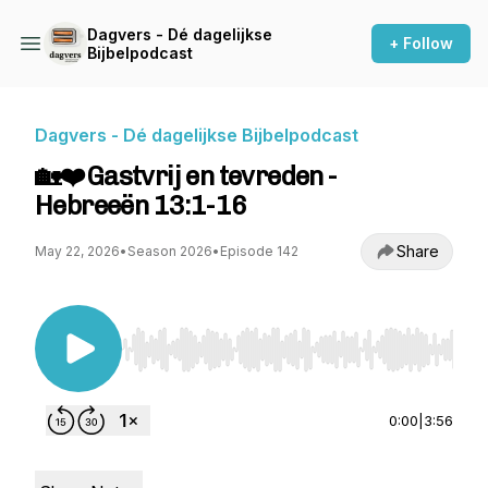
Dagvers - Dé dagelijkse
+ Follow
Bijbelpodcast
Dagvers - Dé dagelijkse Bijbelpodcast
🏡❤️Gastvrij en tevreden -
Hebreeën 13:1-16
Share
May 22, 2026
•
Season 2026
•
Episode 142
Use Left/Right to seek, Home/End to jump to st
0:00
|
3:56