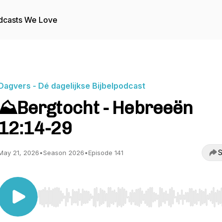
dcasts We Love
Dagvers - Dé dagelijkse Bijbelpodcast
⛰️Bergtocht - Hebreeën
12:14-29
S
May 21, 2026
•
Season 2026
•
Episode 141
Use Left/Right to seek, Home/End to jump to start o