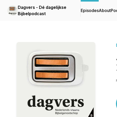
Dagvers - Dé dagelijkse
Episodes
About
Po
Bijbelpodcast