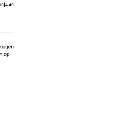
00
|
4:40
krijgen
en op