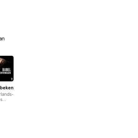
an
lbekentenissen
lands-
s
lgenootschap