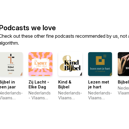
Podcasts we love
Check out these other fine podcasts recommended by us, not 
algorithm.
Bijbel in
Zij Lacht -
Kind &
Lezen met
Bijbe
een jaar
Elke Dag
Bijbel
je hart
Neder
Nederlands-
Nederlands
Nederlands-
Nederlands-
Vlaam
Vlaams
- Vlaams
Vlaams
Vlaams
Bijbe
Bijbelgenootschap
Bijbelgenootschap
Bijbelgenootschap
Bijbelgenootschap