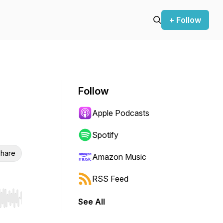
+ Follow
Follow
Apple Podcasts
Spotify
hare
Amazon Music
RSS Feed
See All
r end. Hold shift to jump forward or backward.