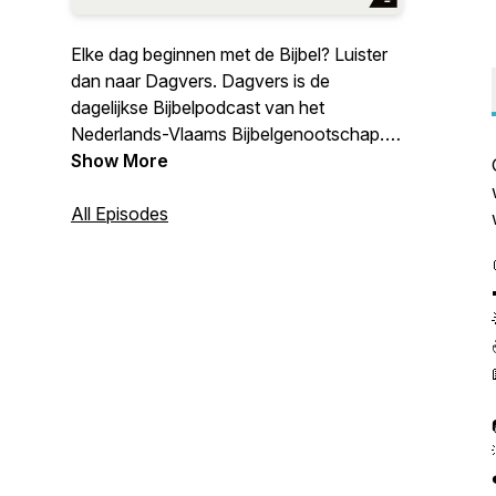
Elke dag beginnen met de Bijbel? Luister
dan naar Dagvers. Dagvers is de
dagelijkse Bijbelpodcast van het
Nederlands-Vlaams Bijbelgenootschap.
Krijg Bijbelse inspiratie en een vraag of
Show More
opdracht om over na te denken. Zo komt
de Bijbel echt dichtbij!
All Episodes