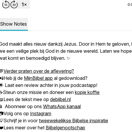
0:
Show Notes
God maakt alles nieuw dankzij Jezus. Door in Hem te geloven, 
we een veilige plek bij God in de nieuwe wereld. Laten we hop
wat komt en bemoedigd blijven. ✨
💬
Verder praten over de aflevering?
📲Heb jij de
MijnBijbel app
al gedownload?
🌟 Laat een review achter in jouw podcastapp!
☕Steun onze missie en doneer een
kopje koffie
📖Lees de tekst mee op
debijbel.nl
📱 Abonneer op ons
WhatsApp kanaal
📷Volg ons op
Instagram
💡Schrijf je in voor
tweewekelijkse Bijbelse inspiratie
❤️Lees meer over het
Bijbelgenootschap