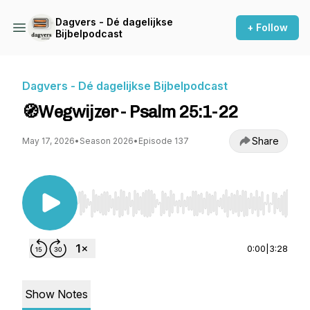
Dagvers - Dé dagelijkse
+ Follow
Bijbelpodcast
Dagvers - Dé dagelijkse Bijbelpodcast
🧭Wegwijzer - Psalm 25:1-22
Share
May 17, 2026
•
Season 2026
•
Episode 137
Use Left/Right to seek, Home/End to jump to st
0:00
|
3:28
Show Notes