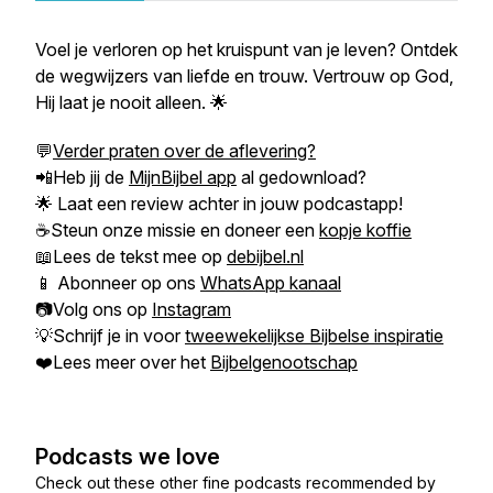
Voel je verloren op het kruispunt van je leven? Ontdek
de wegwijzers van liefde en trouw. Vertrouw op God,
Hij laat je nooit alleen. 🌟
💬
Verder praten over de aflevering?
📲Heb jij de
MijnBijbel app
al gedownload?
🌟 Laat een review achter in jouw podcastapp!
☕Steun onze missie en doneer een
kopje koffie
📖Lees de tekst mee op
debijbel.nl
📱 Abonneer op ons
WhatsApp kanaal
📷Volg ons op
Instagram
💡Schrijf je in voor
tweewekelijkse Bijbelse inspiratie
❤️Lees meer over het
Bijbelgenootschap
Podcasts we love
Check out these other fine podcasts recommended by