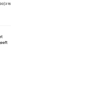
:00
|
3:16
et
geeft