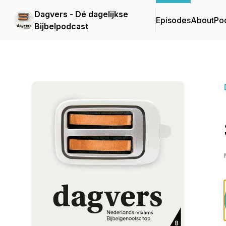
Dagvers - Dé dagelijkse
Episodes
About
Po
Bijbelpodcast