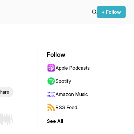
+ Follow
Follow
Apple Podcasts
Spotify
hare
Amazon Music
RSS Feed
See All
r end. Hold shift to jump forward or backward.