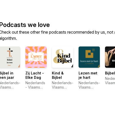
Podcasts we love
Check out these other fine podcasts recommended by us, not 
algorithm.
Bijbel in
Zij Lacht -
Kind &
Lezen met
Bijbe
een jaar
Elke Dag
Bijbel
je hart
Neder
Nederlands-
Nederlands
Nederlands-
Nederlands-
Vlaam
Vlaams
- Vlaams
Vlaams
Vlaams
Bijbe
Bijbelgenootschap
Bijbelgenootschap
Bijbelgenootschap
Bijbelgenootschap