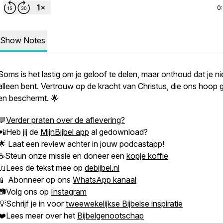
0
Show Notes
Soms is het lastig om je geloof te delen, maar onthoud dat je ni
alleen bent. Vertrouw op de kracht van Christus, die ons hoop 
en beschermt. 🌟
💬
Verder praten over de aflevering?
📲Heb jij de
MijnBijbel app
al gedownload?
🌟 Laat een review achter in jouw podcastapp!
☕Steun onze missie en doneer een
kopje koffie
📖Lees de tekst mee op
debijbel.nl
📱 Abonneer op ons
WhatsApp kanaal
📷Volg ons op
Instagram
💡Schrijf je in voor
tweewekelijkse Bijbelse inspiratie
❤️Lees meer over het
Bijbelgenootschap