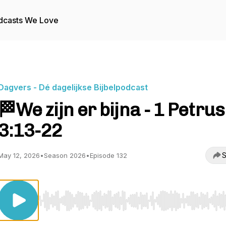
dcasts We Love
Dagvers - Dé dagelijkse Bijbelpodcast
🏁We zijn er bijna - 1 Petrus
3:13-22
S
May 12, 2026
•
Season 2026
•
Episode 132
Use Left/Right to seek, Home/End to jump to start o