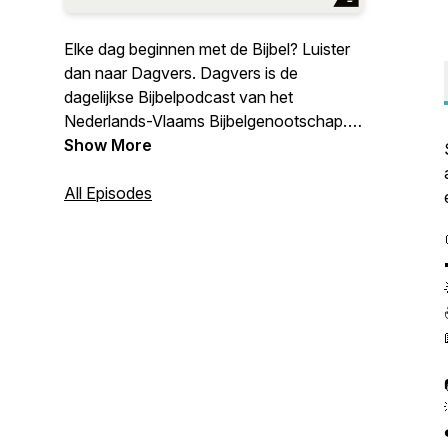
Elke dag beginnen met de Bijbel? Luister
dan naar Dagvers. Dagvers is de
dagelijkse Bijbelpodcast van het
Nederlands-Vlaams Bijbelgenootschap.
Krijg Bijbelse inspiratie en een vraag of
Show More
opdracht om over na te denken. Zo komt
de Bijbel echt dichtbij!
All Episodes