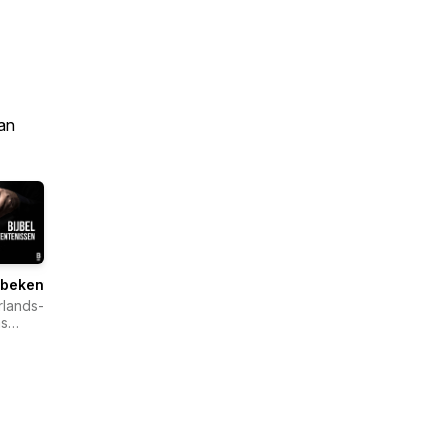
an
lbekentenissen
lands-
s
lgenootschap